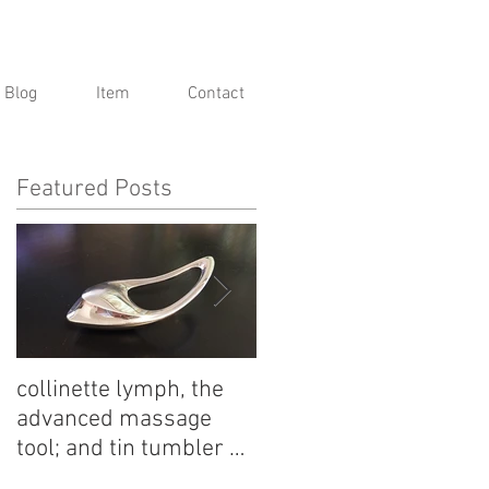
Blog
Item
Contact
Featured Posts
e
collinette lymph, the
麟 Lin by Kinshodo -
advanced massage
Arita Porcelain
tool; and tin tumbler by
Collection
Nagae+