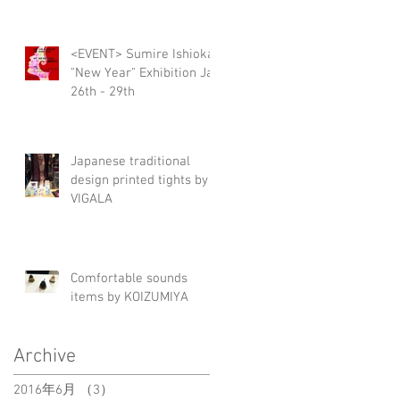
<EVENT> Sumire Ishioka
"New Year" Exhibition Jan
26th - 29th
Japanese traditional
design printed tights by
VIGALA
Comfortable sounds
items by KOIZUMIYA
Archive
2016年6月
（3）
3件の記事