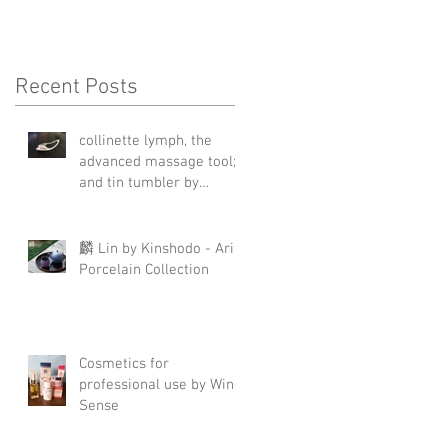
Recent Posts
collinette lymph, the
advanced massage tool;
and tin tumbler by
Nagae+
麟 Lin by Kinshodo - Arita
Porcelain Collection
Cosmetics for
professional use by Wing
Sense