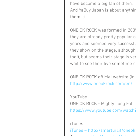
have become a big fan of them.  
And YaBuy Japan is about anything
them. :)
ONE OK ROCK was formed in 2005. 
they are already pretty popular o
years and seemed very successful. 
they show on the stage, although 
too!), but seems their stage is v
wait to see their live sometime s
ONE OK ROCK official website (in 
http://www.oneokrock.com/en/
YouTube
ONE OK ROCK - Mighty Long Fall
https://www.youtube.com/watch
iTunes
iTunes – 
http://smarturl.it/oneo