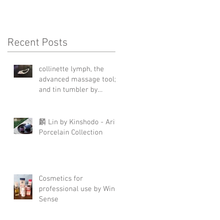
Recent Posts
collinette lymph, the
advanced massage tool;
and tin tumbler by
Nagae+
麟 Lin by Kinshodo - Arita
Porcelain Collection
Cosmetics for
professional use by Wing
Sense