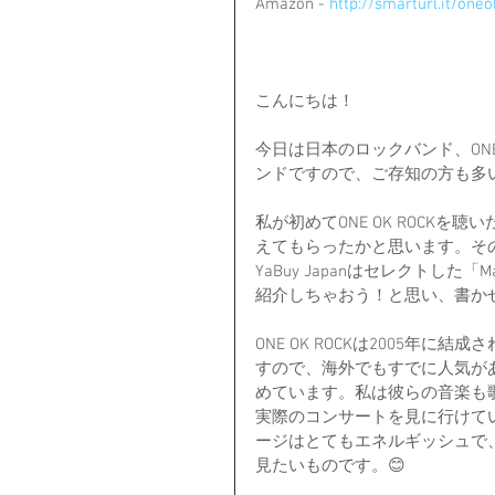
Amazon - 
http://smarturl.it/on
こんにちは！
今日は日本のロックバンド、ONE
ンドですので、ご存知の方も多
私が初めてONE OK ROCK
えてもらったかと思います。そ
YaBuy Japanはセレクトした「M
紹介しちゃおう！と思い、書か
ONE OK ROCKは2005
すので、海外でもすでに人気が
めています。私は彼らの音楽も歌
実際のコンサートを見に行けて
ージはとてもエネルギッシュで
見たいものです。😊