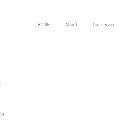
HOME
About
Our service
 
 
 
 a 
 