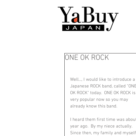
ONE OK ROCK
Well..., I would like to introduce a
Japanese ROCK band, called "ONE
OK ROCK" today.  ONE OK ROCK is
very popular now so you may 
already know this band.  
I heard them first time was about
year ago.  By my niece actually.  
Since then, my family and myself