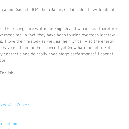
 about (selected) Made in Japan, so I decided to write about 
 Their songs are written in English and Japanese.  Therefore, 
verseas too. In fact, they have been touring overseas last few 
 I love their melody as well as their lyrics.  Also the energy 
I have not been to their concert yet (now hard to get ticket 
ery energetic and do really good stage performance!  I cannot 
oon!
English)
?v=UjZqcDYbvAE
krockitunes