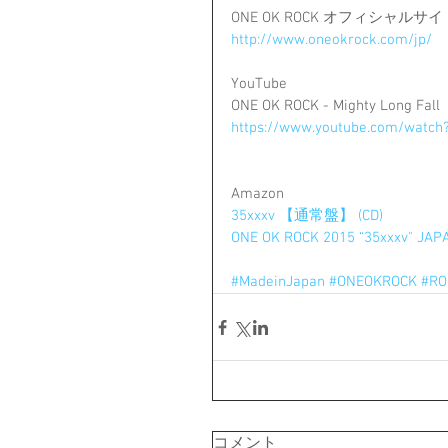
ONE OK ROCK オフィシャル
http://www.oneokrock.com/jp/
YouTube
ONE OK ROCK - Mighty Long Fall
https://www.youtube.com/watch
Amazon 
35xxxv 【通常盤】 (CD)
ONE OK ROCK 2015 “35xxxv" JAP
#MadeinJapan
#ONEOKROCK
#RO
コメント