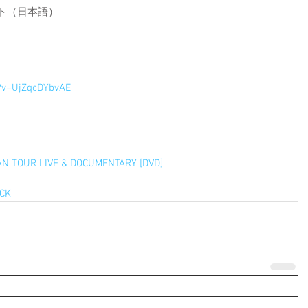
サイト（日本語）
?v=UjZqcDYbvAE
AN TOUR LIVE & DOCUMENTARY [DVD]
CK