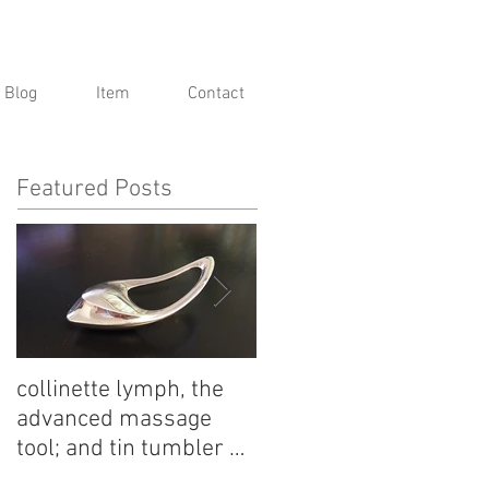
Blog
Item
Contact
Featured Posts
collinette lymph, the
麟 Lin by Kinshodo -
advanced massage
Arita Porcelain
tool; and tin tumbler by
Collection
Nagae+