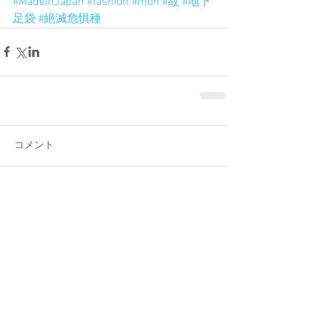
#MadeinJapan
#fashion
#mon
#紋
#地下
足袋
#絶滅危惧種
コメント
コメントを追加…