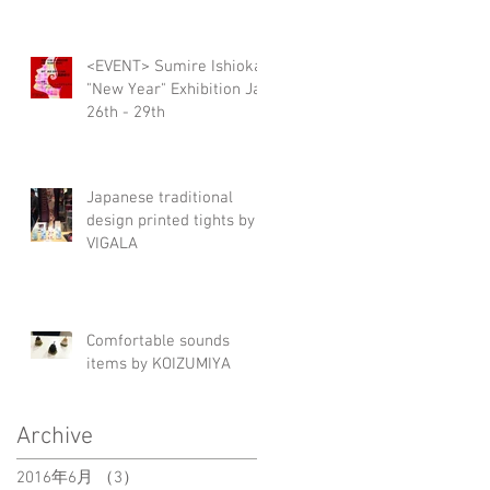
<EVENT> Sumire Ishioka
"New Year" Exhibition Jan
26th - 29th
Japanese traditional
design printed tights by
VIGALA
Comfortable sounds
items by KOIZUMIYA
Archive
2016年6月
（3）
3件の記事