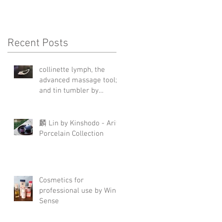
Recent Posts
collinette lymph, the
advanced massage tool;
and tin tumbler by
Nagae+
麟 Lin by Kinshodo - Arita
Porcelain Collection
Cosmetics for
professional use by Wing
Sense