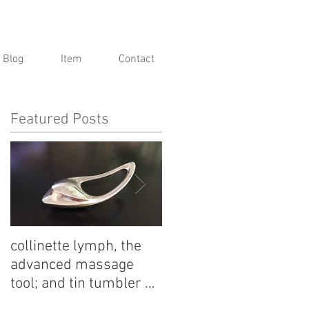
Blog
Item
Contact
Featured Posts
h
collinette lymph, the
麟 Lin by Kinshodo -
advanced massage
Arita Porcelain
tool; and tin tumbler by
Collection
Nagae+