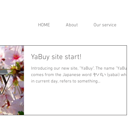
HOME
About
Our service
YaBuy site start!
Introducing our new site, "YaBuy". The name "YaBuy"
comes from the Japanese word ヤバい (yabai) whic
in current day, refers to something...